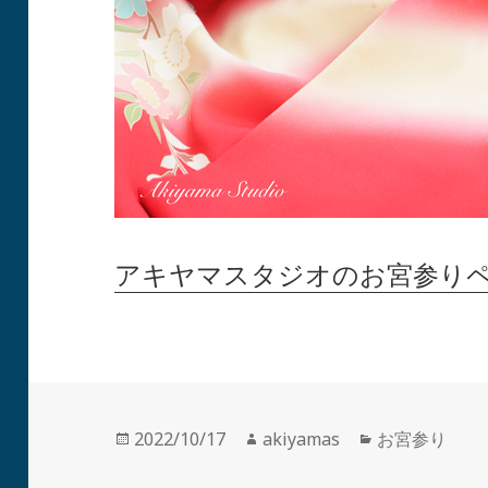
アキヤマスタジオのお宮参り
投
作
カ
2022/10/17
akiyamas
お宮参り
稿
成
テ