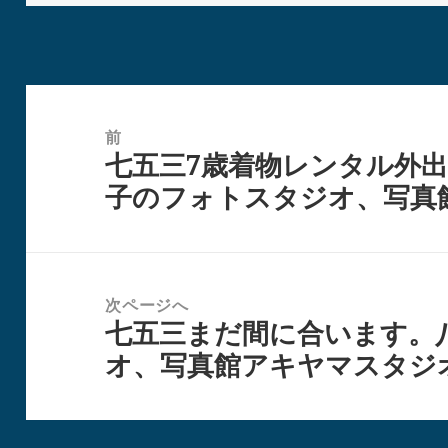
日:
者
ゴ
リ
ー
投
稿
前
七五三7歳着物レンタル外出
ナ
前
子のフォトスタジオ、写真
ビ
の
ゲ
投
ー
稿:
シ
次ページへ
ョ
七五三まだ間に合います。
次
ン
オ、写真館アキヤマスタジ
の
投
稿: