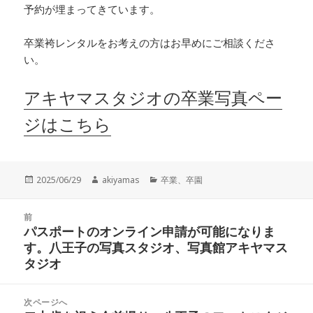
予約が埋まってきています。
卒業袴レンタルをお考えの方はお早めにご相談くださ
い。
アキヤマスタジオの卒業写真ペー
ジはこちら
投
作
カ
2025/06/29
akiyamas
卒業、卒園
稿
成
テ
日:
者
ゴ
投
リ
前
稿
パスポートのオンライン申請が可能になりま
ー
前
ナ
す。八王子の写真スタジオ、写真館アキヤマス
の
ビ
タジオ
投
ゲ
稿:
ー
次ページへ
シ