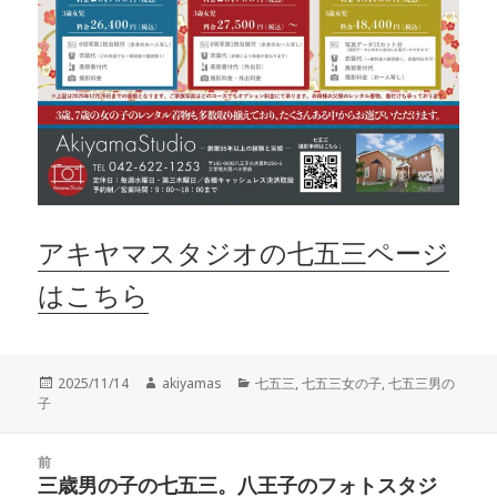
アキヤマスタジオの七五三ページ
はこちら
投
作
カ
2025/11/14
akiyamas
七五三
,
七五三女の子
,
七五三男の
稿
成
テ
子
日:
者
ゴ
リ
投
ー
前
稿
三歳男の子の七五三。八王子のフォトスタジ
前