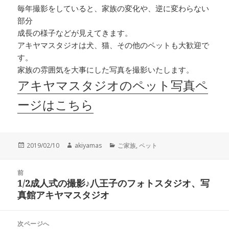
毎年撮影をしていると、家族の変化や、逆に変わらない
部分
成長の様子などが見えてきます。
アキヤマスタジオは犬、猫、その他のペットも大歓迎で
す。
家族の雰囲気を大事にした写真を撮影いたします。
アキヤマスタジオのペット写真ペ
ージはこちら
投
作
カ
2019/02/10
akiyamas
ご家族
,
ペット
稿
成
テ
日:
者
ゴ
投
リ
前
稿
1/2成人式の撮影♪八王子のフォトスタジオ、写
ー
前
ナ
真館アキヤマスタジオ
の
ビ
投
ゲ
稿:
次ページへ
ー