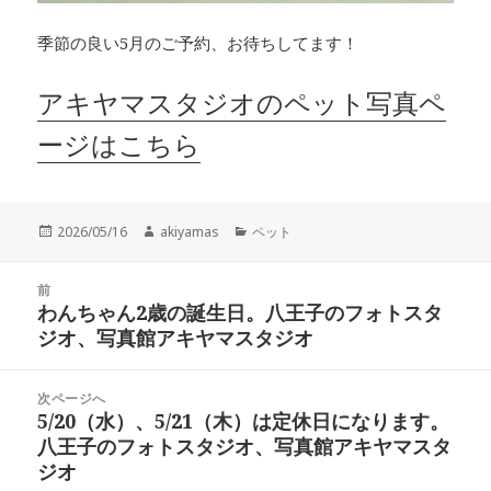
季節の良い5月のご予約、お待ちしてます！
アキヤマスタジオのペット写真ペ
ージはこちら
投
作
カ
2026/05/16
akiyamas
ペット
稿
成
テ
日:
者
ゴ
投
リ
前
稿
わんちゃん2歳の誕生日。八王子のフォトスタ
ー
前
ナ
ジオ、写真館アキヤマスタジオ
の
ビ
投
ゲ
稿:
次ページへ
ー
5/20（水）、5/21（木）は定休日になります。
次
シ
八王子のフォトスタジオ、写真館アキヤマスタ
の
ョ
ジオ
投
ン