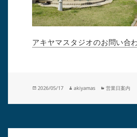
アキヤマスタジオのお問い合
投
作
カ
2026/05/17
akiyamas
営業日案内
稿
成
テ
日:
者
ゴ
リ
ー