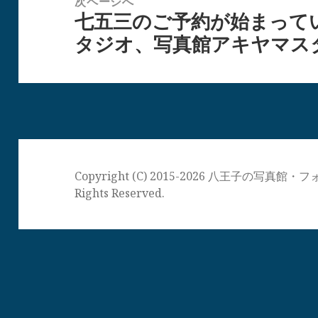
次ページへ
ョ
七五三のご予約が始まって
次
ン
タジオ、写真館アキヤマス
の
投
稿:
Copyright (C) 2015-2026 八王子の写
Rights Reserved.