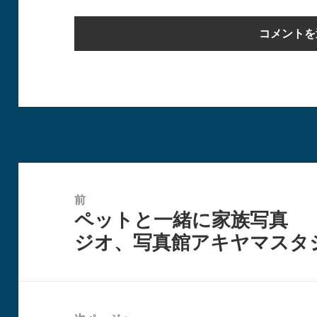
投
稿
前
ペットと一緒に家族写真
ナ
前
ジオ、写真館アキヤマスタ
ビ
の
ゲ
投
ー
稿:
シ