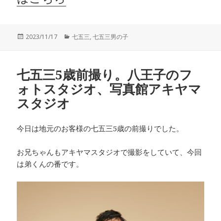
投
カ
2023/11/17
七五三
,
七五三男の子
稿
テ
日:
ゴ
リ
七五三5歳前撮り。八王子のフ
ー
ォトスタジオ、写真館アキヤマ
スタジオ
今日は地元のお客様の七五三5歳の前撮りでした。
お兄ちゃんもアキヤマスタジオで撮影をしていて、今回
は弟くんの番です。