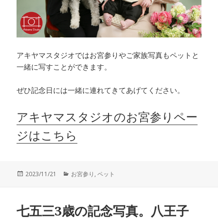
アキヤマスタジオではお宮参りやご家族写真もペットと
一緒に写すことができます。
ぜひ記念日には一緒に連れてきてあげてください。
アキヤマスタジオのお宮参りペー
ジはこちら
投
カ
2023/11/21
お宮参り
,
ペット
稿
テ
日:
ゴ
リ
七五三3歳の記念写真。八王子
ー