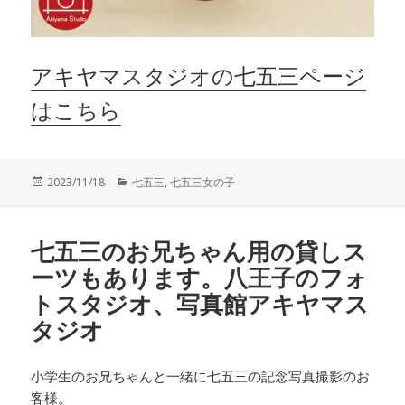
アキヤマスタジオの七五三ページ
はこちら
投
カ
2023/11/18
七五三
,
七五三女の子
稿
テ
日:
ゴ
リ
七五三のお兄ちゃん用の貸しス
ー
ーツもあります。八王子のフォ
トスタジオ、写真館アキヤマス
タジオ
小学生のお兄ちゃんと一緒に七五三の記念写真撮影のお
客様。