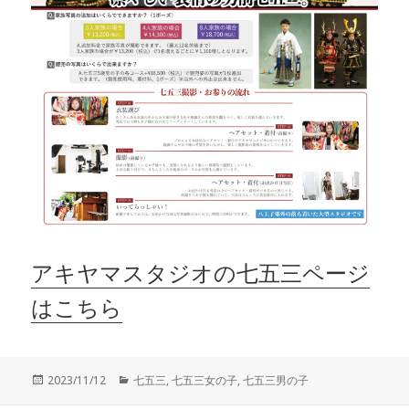
アキヤマスタジオの七五三ページ
はこちら
投
カ
2023/11/12
七五三
,
七五三女の子
,
七五三男の子
稿
テ