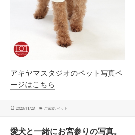
アキヤマスタジオのペット写真ペ
ージはこちら
投
カ
2023/11/23
ご家族
,
ペット
稿
テ
日:
ゴ
リ
愛犬と一緒にお宮参りの写真。
ー