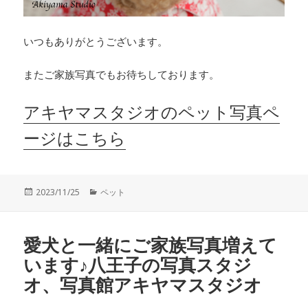
いつもありがとうございます。
またご家族写真でもお待ちしております。
アキヤマスタジオのペット写真ペ
ージはこちら
投
カ
2023/11/25
ペット
稿
テ
日:
ゴ
リ
愛犬と一緒にご家族写真増えて
ー
います♪八王子の写真スタジ
オ、写真館アキヤマスタジオ