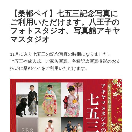
日:
ゴ
リ
【桑都ペイ】七五三記念写真に
ー
ご利用いただけます。八王子の
フォトスタジオ、写真館アキヤ
マスタジオ
11月に入り七五三の記念写真の時期になりました。
七五三や成人式、ご家族写真、各種記念写真撮影のお支
払いに桑都ペイをご利用いただけます。