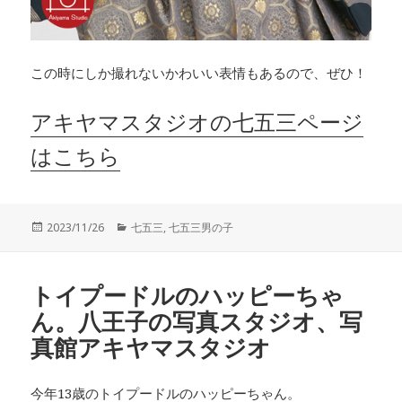
この時にしか撮れないかわいい表情もあるので、ぜひ！
アキヤマスタジオの七五三ページ
はこちら
投
カ
2023/11/26
七五三
,
七五三男の子
稿
テ
日:
ゴ
リ
トイプードルのハッピーちゃ
ー
ん。八王子の写真スタジオ、写
真館アキヤマスタジオ
今年13歳のトイプードルのハッピーちゃん。