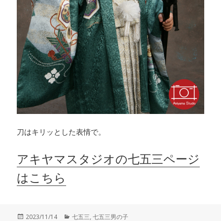
刀はキリッとした表情で。
アキヤマスタジオの七五三ページ
はこちら
投
カ
2023/11/14
七五三
,
七五三男の子