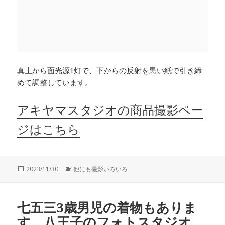
真上から面光源1灯で、下からの反射を黒い紙で引き締
めて調整しています。
アキヤマスタジオの商品撮影ペー
ジはこちら
投
カ
2023/11/30
他にも撮影いろいろ
稿
テ
日:
ゴ
リ
七五三3歳男児の着物もありま
ー
す。八王子のフォトスタジオ、