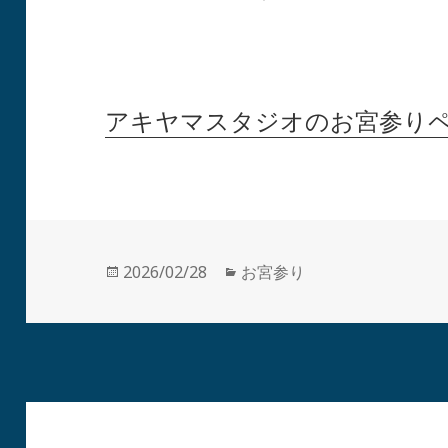
アキヤマスタジオのお宮参り
投
カ
2026/02/28
お宮参り
稿
テ
日:
ゴ
リ
ー