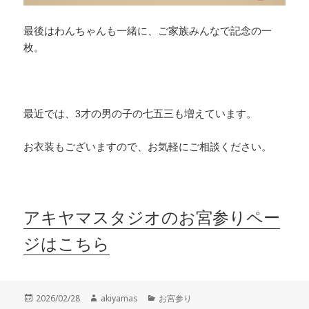
最後はわんちゃんも一緒に、ご家族みんなで記念の一
枚。
最近では、3才の男の子の七五三も増えています。
お衣装もございますので、お気軽にご相談ください。
アキヤマスタジオのお宮参りペー
ジはこちら
投
作
カ
2026/02/28
akiyamas
お宮参り