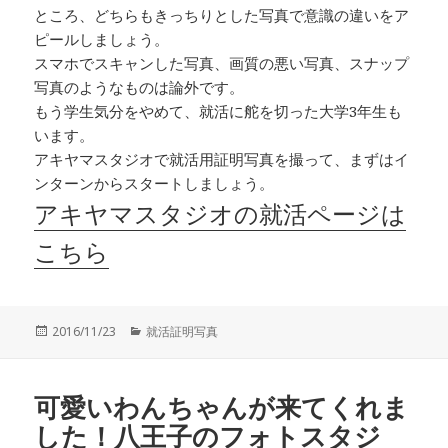
ところ、どちらもきっちりとした写真で意識の違いをア
ピールしましょう。
スマホでスキャンした写真、画質の悪い写真、スナップ
写真のようなものは論外です。
もう学生気分をやめて、就活に舵を切った大学3年生も
います。
アキヤマスタジオで就活用証明写真を撮って、まずはイ
ンターンからスタートしましょう。
アキヤマスタジオの就活ページは
こちら
投
カ
2016/11/23
就活証明写真
稿
テ
日:
ゴ
リ
可愛いわんちゃんが来てくれま
ー
した！八王子のフォトスタジ