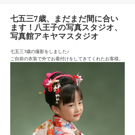
稿
テ
日:
ゴ
リ
七五三7歳、まだまだ間に合い
ー
ます！八王子の写真スタジオ、
写真館アキヤマスタジオ
七五三7歳の撮影をしました♪
ご自前の衣装で外でお着付けをしてきてくれたお客様。