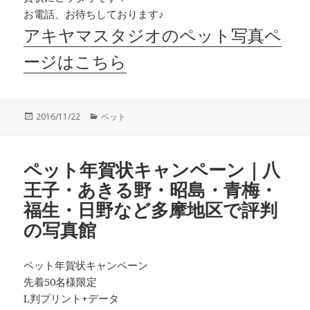
お電話、お待ちしております♪
アキヤマスタジオのペット写真ペ
ージはこちら
投
カ
2016/11/22
ペット
稿
テ
日:
ゴ
リ
ペット年賀状キャンペーン｜八
ー
王子・あきる野・昭島・青梅・
福生・日野など多摩地区で評判
の写真館
ペット年賀状キャンペーン
先着50名様限定
L判プリント+データ