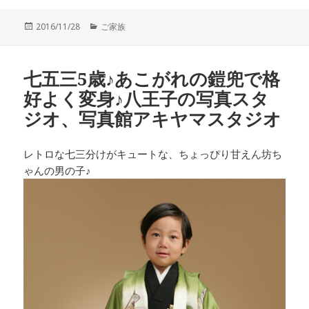
投
カ
2016/11/28
ご家族
稿
テ
日:
ゴ
リ
七五三5歳♪あこがれの鎧兜で格
ー
好よく変身♪八王子の写真スタ
ジオ、写真館アキヤマスタジオ
レトロな七三分けがキュートな、ちょっぴり甘えん坊ち
ゃんの男の子♪