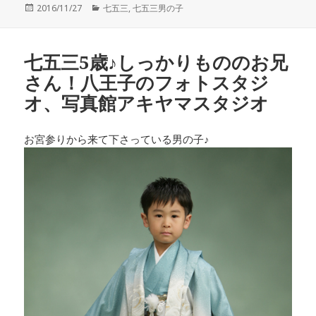
投
カ
2016/11/27
七五三
,
七五三男の子
稿
テ
日:
ゴ
リ
七五三5歳♪しっかりもののお兄
ー
さん！八王子のフォトスタジ
オ、写真館アキヤマスタジオ
お宮参りから来て下さっている男の子♪