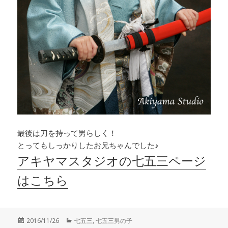
最後は刀を持って男らしく！
とってもしっかりしたお兄ちゃんでした♪
アキヤマスタジオの七五三ページ
はこちら
投
カ
2016/11/26
七五三
,
七五三男の子