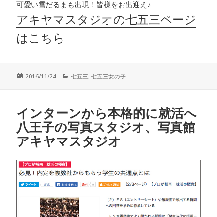
可愛い雪だるまも出現！皆様をお出迎え♪
アキヤマスタジオの七五三ページ
はこちら
投
カ
2016/11/24
七五三
,
七五三女の子
稿
テ
日:
ゴ
リ
インターンから本格的に就活へ
ー
八王子の写真スタジオ、写真館
アキヤマスタジオ