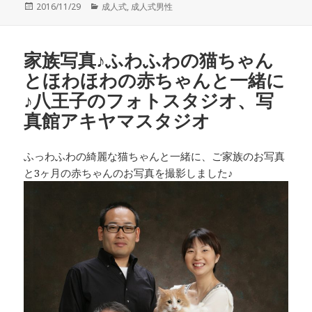
投
カ
2016/11/29
成人式
,
成人式男性
稿
テ
日:
ゴ
リ
家族写真♪ふわふわの猫ちゃん
ー
とほわほわの赤ちゃんと一緒に
♪八王子のフォトスタジオ、写
真館アキヤマスタジオ
ふっわふわの綺麗な猫ちゃんと一緒に、ご家族のお写真
と3ヶ月の赤ちゃんのお写真を撮影しました♪