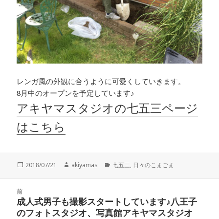
レンガ風の外観に合うように可愛くしていきます。
8月中のオープンを予定しています♪
アキヤマスタジオの七五三ページ
はこちら
投
作
カ
2018/07/21
akiyamas
七五三
,
日々のこまごま
稿
成
テ
日:
者
ゴ
投
リ
前
稿
成人式男子も撮影スタートしています♪八王子
ー
前
ナ
のフォトスタジオ、写真館アキヤマスタジオ
の