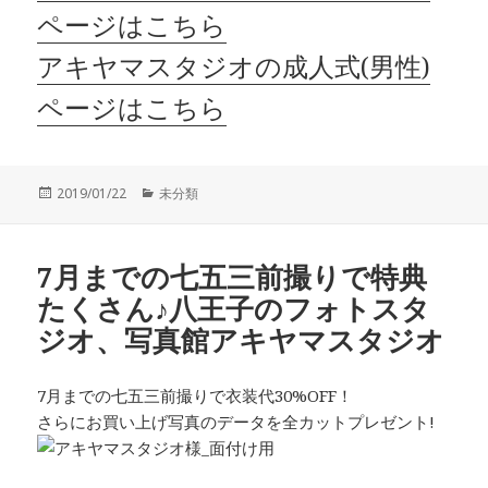
ページはこちら
アキヤマスタジオの成人式(男性)
ページはこちら
投
カ
2019/01/22
未分類
稿
テ
日:
ゴ
リ
7月までの七五三前撮りで特典
ー
たくさん♪八王子のフォトスタ
ジオ、写真館アキヤマスタジオ
7月までの七五三前撮りで衣装代30%OFF！
さらにお買い上げ写真のデータを全カットプレゼント!