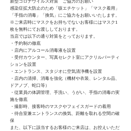
新型コロナウイルス対策 ご協力のお願い
感染症拡大防止のため「咳エチケット」「マスク着用」
「手指の消毒」「換気」にご協力をお願いいたします。
※ご来店時にマスクをお持ちでないお客様にはマスク1
枚を無料にてお渡ししております。
当店では以下の通り対策をとっております。
・予約制の徹底
・店内にアルコール消毒液を設置
・受付カウンター、写真セレクト室にアクリルパーティ
ションを設置
・エントランス、スタジオに空気清浄機を設置
・店内の清掃、消毒を強化（機材や衣装、レンタル品、
ドアノブ、蛇口等）
・従業員の体調管理、手洗い、うがい、手指の消毒の実
施を徹底
・撮影時、接客時のマスクやフェイスガードの着用
・待合室兼エントランスの換気、距離を取れる空間の確
保
また、以下に該当するお客様のご来店は、お控えいただ