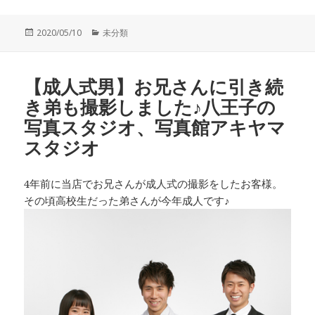
投
カ
2020/05/10
未分類
稿
テ
日:
ゴ
リ
【成人式男】お兄さんに引き続
ー
き弟も撮影しました♪八王子の
写真スタジオ、写真館アキヤマ
スタジオ
4年前に当店でお兄さんが成人式の撮影をしたお客様。
その頃高校生だった弟さんが今年成人です♪