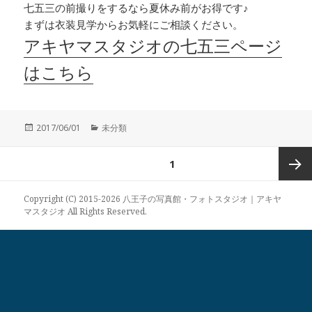
七五三の前撮りをするなら夏休み前がお得です♪
まずは衣装見学からお気軽にご相談ください。
アキヤマスタジオの七五三ページ
はこちら
投
カ
2017/06/01
未分類
稿
テ
日:
ゴ
投
ページ
1
リ
稿
ー
の
次ペー
Copyright (C) 2015-2026 八王子の写真館・フォトスタジオ｜アキヤ
ペ
マスタジオ All Rights Reserved.
ー
ジ
ジ
送
り