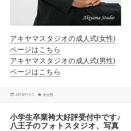
アキヤマスタジオの成人式(女性)
ページはこちら
アキヤマスタジオの成人式(男性)
ページはこちら
投
カ
2019/11/17
未分類
稿
テ
日:
ゴ
リ
小学生卒業袴大好評受付中です♪
ー
八王子のフォトスタジオ、写真