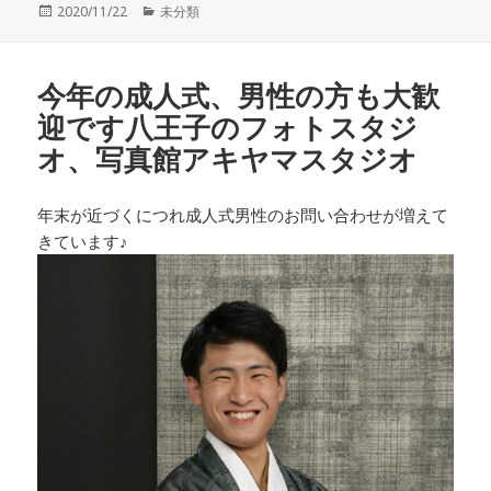
投
カ
2020/11/22
未分類
稿
テ
日:
ゴ
リ
今年の成人式、男性の方も大歓
ー
迎です八王子のフォトスタジ
オ、写真館アキヤマスタジオ
年末が近づくにつれ成人式男性のお問い合わせが増えて
きています♪