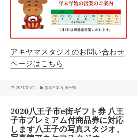
アキヤマスタジオのお問い合わせ
ページはこちら
投
カ
2021/01/04
営業日案内
,
未分類
稿
テ
日:
ゴ
リ
2020八王子市e街ギフト券 八王
ー
子市プレミアム付商品券に対応
します八王子の写真スタジオ、