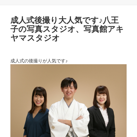
稿
テ
日:
ゴ
リ
成人式後撮り大人気です♪八王
ー
子の写真スタジオ、写真館アキ
ヤマスタジオ
成人式の後撮りが人気です♪