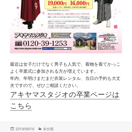
最近は女子だけでなく男子も人気で、着物を着てかっこ
よく卒業式に参加される方が増えています。
年内、年明けまだまだ衣装レンタル、当日の予約も大丈
夫ですので、ぜひご相談ください。
アキヤマスタジオの卒業ページは
こちら
投
カ
2019/06/16
未分類