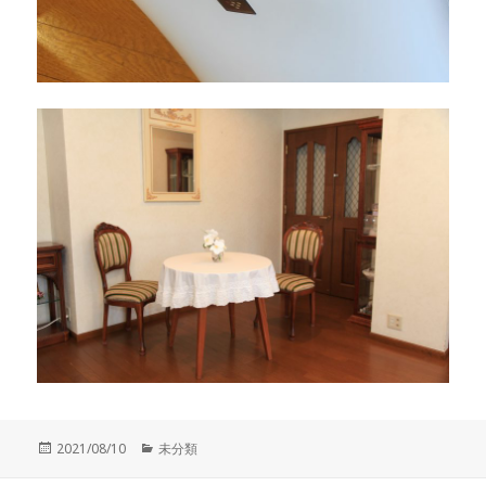
投
カ
2021/08/10
未分類
稿
テ