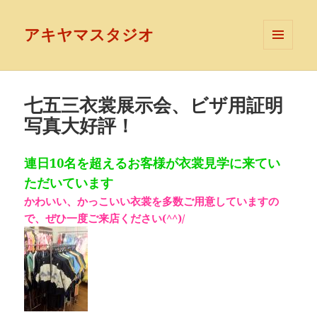
アキヤマスタジオ
メニュ
ーとウ
ィジェ
ット
七五三衣裳展示会、ビザ用証明
写真大好評！
連日10名を超えるお客様が衣裳見学に来てい
ただいています
かわいい、かっこいい衣裳を多数ご用意していますの
で、ぜひ一度ご来店ください
(^^)/