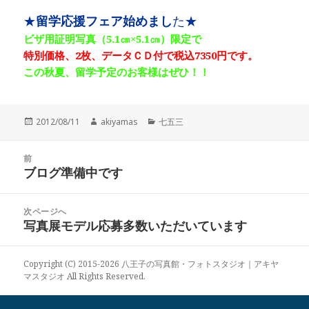
★
留学応援フェア始めまし
た★
ビザ用証明写真（5.1㎝×5.1㎝）限定で
特別価格、2枚、データＣＤ付で税込7350円です。
この秋夏、留学予定のお客様はぜひ！！
投
作
カ
2012/08/11
akiyamas
七五三
稿
成
テ
日:
者
ゴ
投
リ
前
稿
ブログ準備中です
ー
前
ナ
の
ビ
投
次ページへ
ゲ
稿:
写真展モデル応募多数いただいています
次
ー
の
シ
投
ョ
Copyright (C) 2015-2026 八王子の写真館・フォトスタジオ｜アキヤ
稿:
マスタジオ All Rights Reserved.
ン