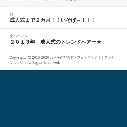
稿
成
テ
日:
者
ゴ
投
リ
前
稿
成人式まで２カ月！！いそげ～！！！
ー
前
ナ
の
ビ
投
次ページへ
ゲ
稿:
２０１３年 成人式のトレンドヘアー★
次
ー
の
シ
投
ョ
Copyright (C) 2015-2026 八王子の写真館・フォトスタジオ｜アキヤ
稿:
マスタジオ All Rights Reserved.
ン