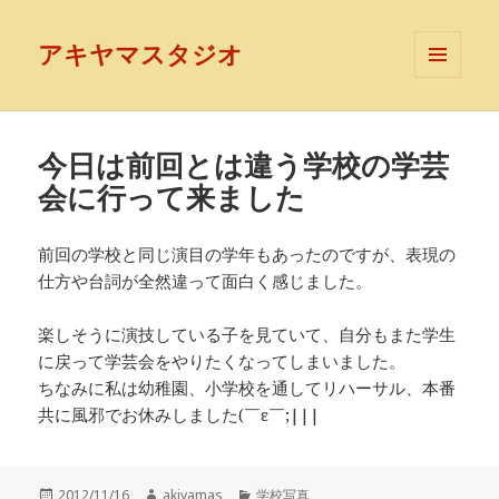
アキヤマスタジオ
メニュ
ーとウ
ィジェ
ット
今日は前回とは違う学校の学芸
会に行って来ました
前回の学校と同じ演目の学年もあったのですが、表現の
仕方や台詞が全然違って面白く感じました。
楽しそうに演技している子を見ていて、自分もまた学生
に戻って学芸会をやりたくなってしまいました。
ちなみに私は幼稚園、小学校を通してリハーサル、本番
共に風邪でお休みしました(￣ε￣;|||
投
作
カ
2012/11/16
akiyamas
学校写真