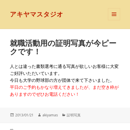
アキヤマスタジオ
メニュ
ーとウ
ィジェ
ット
就職活動用の証明写真が今ピー
クです！
人とは違った書類選考に通る写真が欲しいお客様に大変
ご好評いただいています。
今日も大学の野球部の方が団体で来て下さいました。
平日のご予約もかなり増えてきましたが、まだ空き枠が
ありますのでぜひお電話ください！
投
作
カ
2013/01/21
akiyamas
証明写真
稿
成
テ
日:
者
ゴ
投