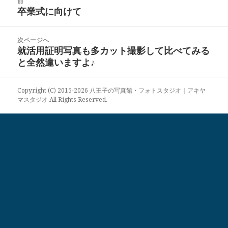
リ
前
稿
卒業式に向けて
ー
前
ナ
の
ビ
投
次ページへ
ゲ
稿:
就活用証明写真も多カット撮影して比べてみる
次
ー
と全然違いますよ♪
の
シ
投
ョ
稿:
ン
Copyright (C) 2015-2026 八王子の写真館・フォトスタジオ｜アキヤ
マスタジオ All Rights Reserved.