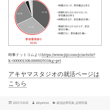
時事ドットコムより
https://www.jiji.com/jc/article?
k=000001508.000002955&g=prt
アキヤマスタジオの就活ページは
こちら
投
作
カ
2021/10/25
akiyamas
就活証明写真
,
証明写真
稿
成
テ