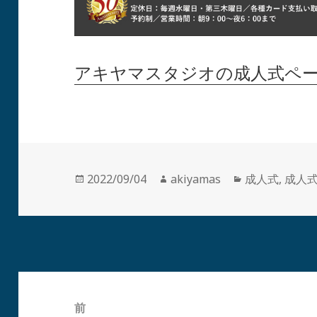
アキヤマスタジオの成人式ペ
投
作
カ
2022/09/04
akiyamas
成人式
,
成人
稿
成
テ
日:
者
ゴ
リ
ー
投
稿
前