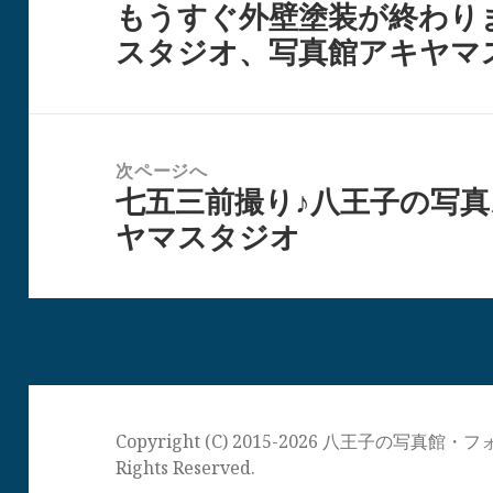
もうすぐ外壁塗装が終わり
ナ
前
スタジオ、写真館アキヤマ
ビ
の
ゲ
投
ー
稿:
シ
次ページへ
ョ
七五三前撮り♪八王子の写
次
ン
ヤマスタジオ
の
投
稿:
Copyright (C) 2015-2026 八王子の写
Rights Reserved.