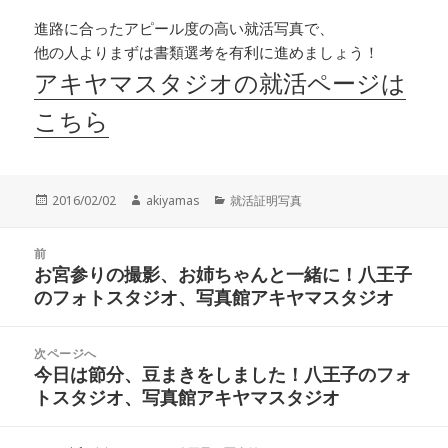
進路に合ったアピール度の高い就活写真で、
他の人よりまずは書類選考を有利に進めましょう！
アキヤマスタジオの就活ページは
こちら
投
作
カ
2016/02/02
akiyamas
就活証明写真
稿
成
テ
日:
者
ゴ
投
リ
前
稿
お宮参りの撮影、お姉ちゃんと一緒に！八王子
ー
前
ナ
のフォトスタジオ、写真館アキヤマスタジオ
の
ビ
投
ゲ
稿:
次ページへ
ー
今日は節分、豆まきをしました！八王子のフォ
次
シ
トスタジオ、写真館アキヤマスタジオ
の
ョ
投
ン
稿: