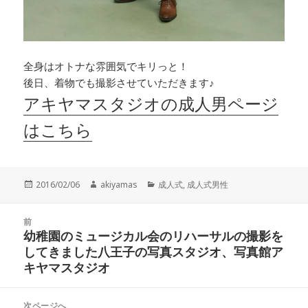
全身はオトナな雰囲気でキリっと！
後日、着物でも撮影させていただきます♪
アキヤマスタジオの成人男ページ
はこちら
投
作
カ
2016/02/06
akiyamas
成人式
,
成人式男性
稿
成
テ
日:
者
ゴ
投
リ
前
稿
幼稚園のミュージカル会のリハーサルの撮影を
ー
前
ナ
してきました八王子の写真スタジオ、写真館ア
の
ビ
キヤマスタジオ
投
ゲ
稿:
ー
次ページへ