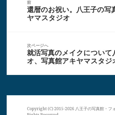
稿
前
還暦のお祝い。八王子の写
ナ
前
ヤマスタジオ
ビ
の
ゲ
投
ー
稿:
シ
次ページへ
ョ
就活写真のメイクについて
次
ン
オ、写真館アキヤマスタジ
の
投
稿:
Copyright (C) 2015-2026 八王子の写
Rights Reserved.