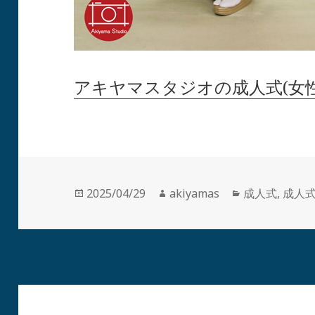
アキヤマスタジオの成人式(女
投
作
カ
2025/04/29
akiyamas
成人式
,
成人
稿
成
テ
日:
者
ゴ
リ
ー
投