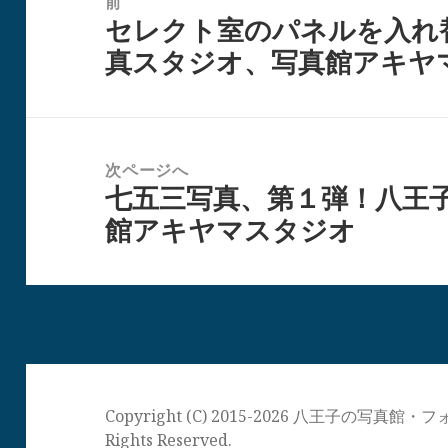
前
セレクト室のパネルを入れ
ナ
前
真スタジオ、写真館アキヤ
ビ
の
ゲ
投
ー
稿:
シ
次ページへ
ョ
七五三写真、第１弾！八王
次
ン
館アキヤマスタジオ
の
投
稿:
Copyright (C) 2015-2026 八王子の写
Rights Reserved.