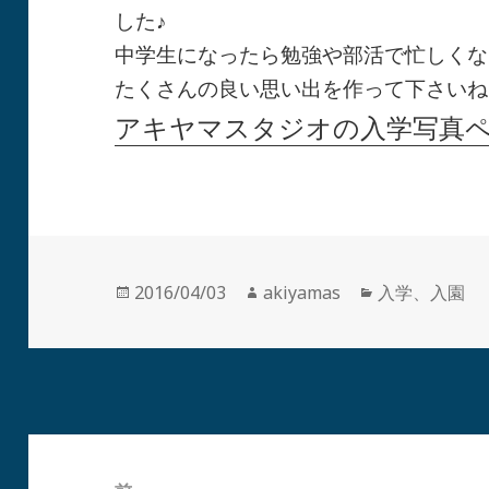
した♪
中学生になったら勉強や部活で忙しくな
たくさんの良い思い出を作って下さいね
アキヤマスタジオの入学写真
投
作
カ
2016/04/03
akiyamas
入学、入園
稿
成
テ
日:
者
ゴ
リ
ー
投
稿