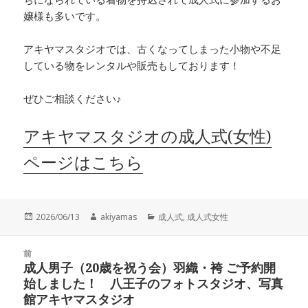
嬢様も多いです。
アキヤマスタジオでは、古くなってしまった小物や不足
している物をレンタルや販売もしております！
ぜひご相談ください♪
アキヤマスタジオの成人式(女性)
ページはこちら
投
作
カ
2026/06/13
akiyamas
成人式
,
成人式女性
稿
成
テ
日:
者
ゴ
投
リ
前
稿
成人男子（20歳を祝う会）羽織・袴 ご予約開
ー
前
ナ
始しました！ 八王子のフォトスタジオ、写真
の
ビ
館アキヤマスタジオ
投