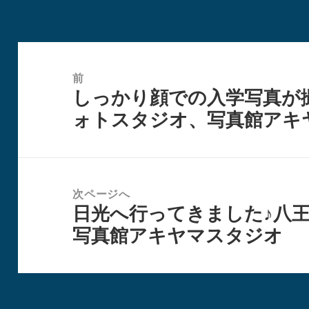
リ
ー
投
稿
前
しっかり顔での入学写真が
ナ
前
ォトスタジオ、写真館アキ
ビ
の
ゲ
投
ー
稿:
シ
次ページへ
ョ
日光へ行ってきました♪八
次
ン
写真館アキヤマスタジオ
の
投
稿: