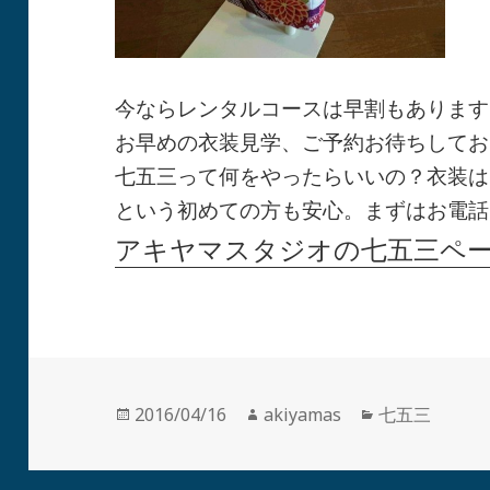
今ならレンタルコースは早割もあります
お早めの衣装見学、ご予約お待ちしてお
七五三って何をやったらいいの？衣装は
という初めての方も安心。まずはお電話
アキヤマスタジオの七五三ペ
投
作
カ
2016/04/16
akiyamas
七五三
稿
成
テ
日:
者
ゴ