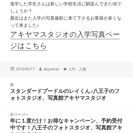
進学した学生さんは新しい学校生活に馴染んできた頃で
しょうか？
最近はまた入学の写真撮影に来て下さるお客様が多くな
って来ました♪
アキヤマスタジオの入学写真ペー
ジはこちら
投
作
カ
2016/05/17
akiyamas
入学、入園
稿
成
テ
日:
者
ゴ
投
リ
前
稿
スタンダードプードルのレイくん♪八王子のフ
ー
前
ナ
ォトスタジオ、写真館アキヤマスタジオ
の
ビ
投
ゲ
稿:
次ページへ
ー
年に１度だけ！お得なキャンペーン、予約受付
次
シ
中です！八王子のフォトスタジオ、写真館アキ
の
ョ