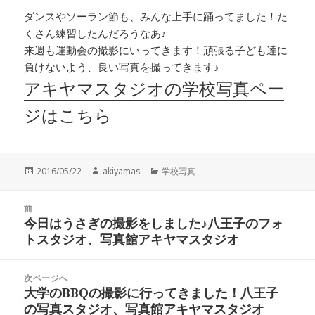
ダンスやソーラン節も、みんな上手に踊ってました！た
くさん練習したんだろうなあ♪
来週も運動会の撮影にいってきます！頑張る子ども達に
負けないよう、良い写真を撮ってきます♪
アキヤマスタジオの学校写真ペー
ジはこちら
投
作
カ
2016/05/22
akiyamas
学校写真
稿
成
テ
日:
者
ゴ
投
リ
前
稿
今日はうさぎの撮影をしました♪八王子のフォ
ー
前
ナ
トスタジオ、写真館アキヤマスタジオ
の
ビ
投
ゲ
稿:
次ページへ
ー
大学のBBQの撮影に行ってきました！八王子
次
シ
の写真スタジオ、写真館アキヤマスタジオ
の