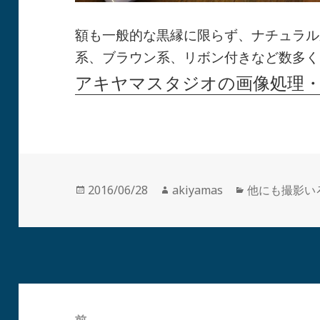
額も一般的な黒縁に限らず、ナチュラル
系、ブラウン系、リボン付きなど数多く
アキヤマスタジオの画像処理
投
作
カ
2016/06/28
akiyamas
他にも撮影い
稿
成
テ
日:
者
ゴ
リ
ー
投
稿