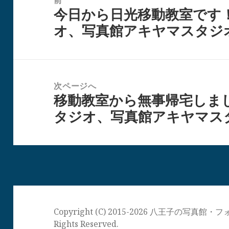
前
今日から日光移動教室です
ナ
前
オ、写真館アキヤマスタジ
ビ
の
ゲ
投
ー
稿:
シ
次ページへ
ョ
移動教室から無事帰宅しま
次
ン
タジオ、写真館アキヤマス
の
投
稿:
Copyright (C) 2015-2026 八王子の写
Rights Reserved.