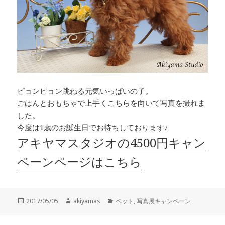
ピョンピョン跳ねる元気いっぱいの子。
ごはんとおもちゃで上手くこちらを向いて写真を撮れま
した。
今度は1歳のお誕生日でお待ちしております♪
アキヤマスタジオの4500円キャン
ペーンページはこちら
投
作
カ
2017/05/05
akiyamas
ペット
,
写真展キャンペーン
稿
成
テ
日:
者
ゴ
投