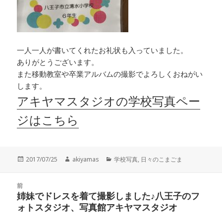
一人一人が書いてくれたお礼状も入っていました。
ありがとうございます。
また移動教室や卒業アルバムの撮影でよろしくおねがい
します。
アキヤマスタジオの学校写真ペー
ジはこちら
投
作
カ
2017/07/25
akiyamas
学校写真
,
日々のこまごま
稿
成
テ
日:
者
ゴ
投
リ
前
稿
姉妹でドレスを着て撮影しました♪八王子のフ
ー
前
ナ
ォトスタジオ、写真館アキヤマスタジオ
の
ビ
投