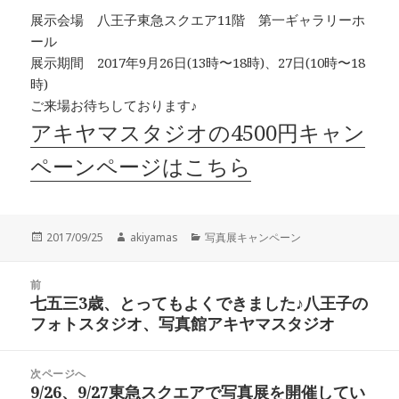
展示会場 八王子東急スクエア11階 第一ギャラリーホ
ール
展示期間 2017年9月26日(13時〜18時)、27日(10時〜18
時)
ご来場お待ちしております♪
アキヤマスタジオの4500円キャン
ペーンページはこちら
投
作
カ
2017/09/25
akiyamas
写真展キャンペーン
稿
成
テ
日:
者
ゴ
投
リ
前
稿
七五三3歳、とってもよくできました♪八王子の
ー
前
ナ
フォトスタジオ、写真館アキヤマスタジオ
の
ビ
投
ゲ
稿:
次ページへ
ー
9/26、9/27東急スクエアで写真展を開催してい
次