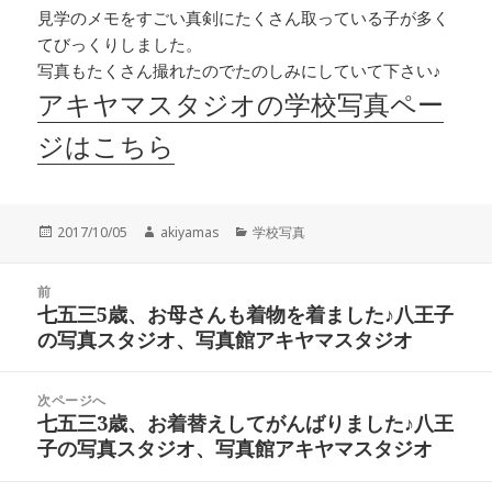
見学のメモをすごい真剣にたくさん取っている子が多く
てびっくりしました。
写真もたくさん撮れたのでたのしみにしていて下さい♪
アキヤマスタジオの学校写真ペー
ジはこちら
投
作
カ
2017/10/05
akiyamas
学校写真
稿
成
テ
日:
者
ゴ
投
リ
前
稿
七五三5歳、お母さんも着物を着ました♪八王子
ー
前
ナ
の写真スタジオ、写真館アキヤマスタジオ
の
ビ
投
ゲ
稿:
次ページへ
ー
七五三3歳、お着替えしてがんばりました♪八王
次
シ
子の写真スタジオ、写真館アキヤマスタジオ
の
ョ
投
ン