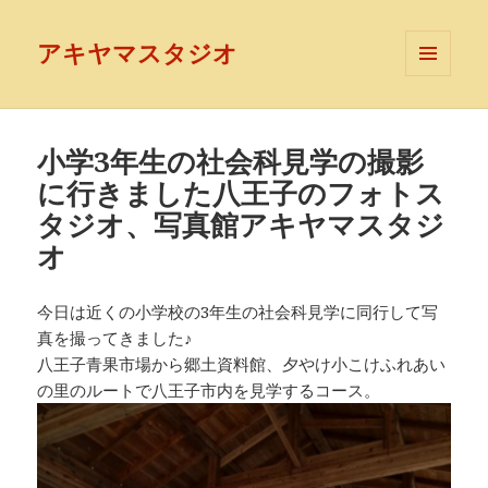
アキヤマスタジオ
メニュ
ーとウ
ィジェ
ット
小学3年生の社会科見学の撮影
に行きました八王子のフォトス
タジオ、写真館アキヤマスタジ
オ
今日は近くの小学校の3年生の社会科見学に同行して写
真を撮ってきました♪
八王子青果市場から郷土資料館、夕やけ小こけふれあい
の里のルートで八王子市内を見学するコース。