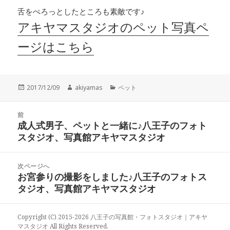
舌をぺろっとしたところも素敵です♪
アキヤマスタジオのペット写真ペ
ージはこちら
投
作
カ
2017/12/09
akiyamas
ペット
稿
成
テ
日:
者
ゴ
投
リ
前
稿
成人式男子、ペットと一緒に♪八王子のフォト
ー
前
ナ
スタジオ、写真館アキヤマスタジオ
の
ビ
投
ゲ
稿:
次ページへ
ー
お宮参りの撮影をしました♪八王子のフォトス
次
シ
タジオ、写真館アキヤマスタジオ
の
ョ
投
ン
稿:
Copyright (C) 2015-2026 八王子の写真館・フォトスタジオ｜アキヤ
マスタジオ All Rights Reserved.