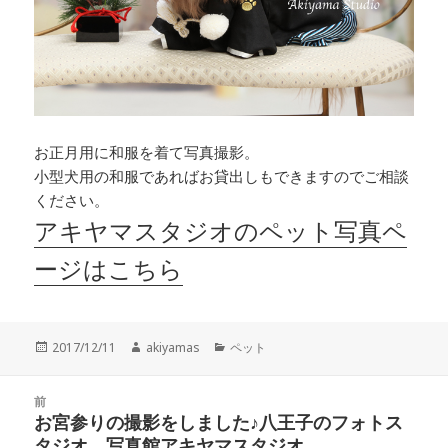
お正月用に和服を着て写真撮影。
小型犬用の和服であればお貸出しもできますのでご相談
ください。
アキヤマスタジオのペット写真ペ
ージはこちら
投
作
カ
2017/12/11
akiyamas
ペット
稿
成
テ
日:
者
ゴ
投
リ
前
稿
お宮参りの撮影をしました♪八王子のフォトス
ー
前
ナ
タジオ、写真館アキヤマスタジオ
の