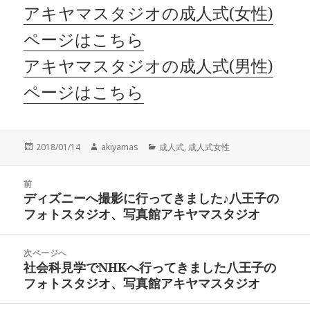
アキヤマスタジオの成人式(女性)
ページはこちら
アキヤマスタジオの成人式(男性)
ページはこちら
投
作
カ
2018/01/14
akiyamas
成人式
,
成人式女性
稿
成
テ
日:
者
ゴ
投
リ
前
稿
ディズニーへ撮影に行ってきました♪八王子の
ー
前
ナ
フォトスタジオ、写真館アキヤマスタジオ
の
ビ
投
ゲ
稿:
次ページへ
ー
社会科見学でNHKへ行ってきました八王子の
次
シ
フォトスタジオ、写真館アキヤマスタジオ
の
ョ
投
ン