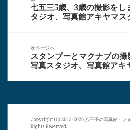
七五三5歳、3歳の撮影をし
ナ
前
タジオ、写真館アキヤマス
ビ
の
ゲ
投
ー
稿:
シ
次ページへ
ョ
スタンプーとマクナブの撮
次
ン
写真スタジオ、写真館アキ
の
投
稿:
Copyright (C) 2015-2026 八王子の写
Rights Reserved.