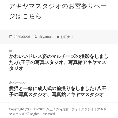
アキヤマスタジオのお宮参りペー
ジはこちら
投
作
カ
2020/08/01
akiyamas
お宮参り
稿
成
テ
日:
者
ゴ
投
リ
前
稿
かわいいドレス姿のマルチーズの撮影をしまし
ー
前
ナ
た♪八王子の写真スタジオ、写真館アキヤマス
の
ビ
タジオ
投
ゲ
稿:
ー
次ページへ
シ
愛猫と一緒に成人式の前撮りをしました♪八王
次
ョ
子の写真スタジオ、写真館アキヤマスタジオ
の
ン
投
稿:
Copyright (C) 2015-2026 八王子の写真館・フォトスタジオ｜アキヤ
マスタジオ All Rights Reserved.