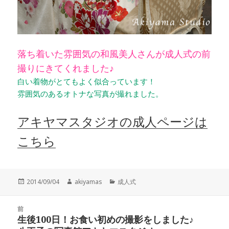
落ち着いた雰囲気の和風美人さんが成人式の前
撮りにきてくれました♪
白い着物がとてもよく似合っています！
雰囲気のあるオトナな写真が撮れました。
アキヤマスタジオの成人ページは
こちら
投
作
カ
2014/09/04
akiyamas
成人式
稿
成
テ
日:
者
ゴ
投
リ
前
稿
生後100日！お食い初めの撮影をしました♪
ー
前
ナ