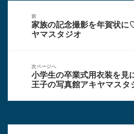
投
稿
前
家族の記念撮影を年賀状に
ナ
前
ヤマスタジオ
ビ
の
ゲ
投
ー
稿:
シ
次ページへ
ョ
小学生の卒業式用衣装を見
次
ン
王子の写真館アキヤマスタ
の
投
稿: