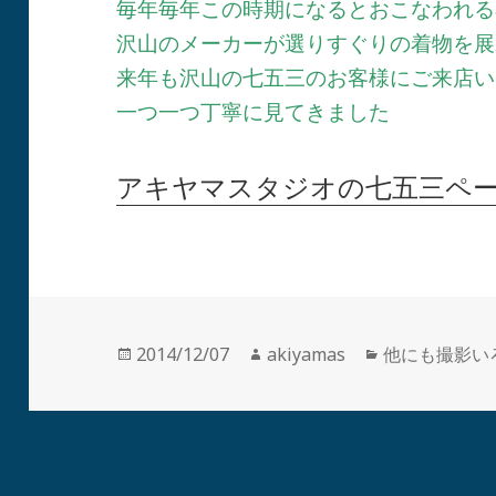
毎年毎年この時期になるとおこなわれる
沢山のメーカーが選りすぐりの着物を展
来年も沢山の七五三のお客様にご来店い
一つ一つ丁寧に見てきました
アキヤマスタジオの七五三ペ
投
作
カ
2014/12/07
akiyamas
他にも撮影い
稿
成
テ
日:
者
ゴ
リ
ー