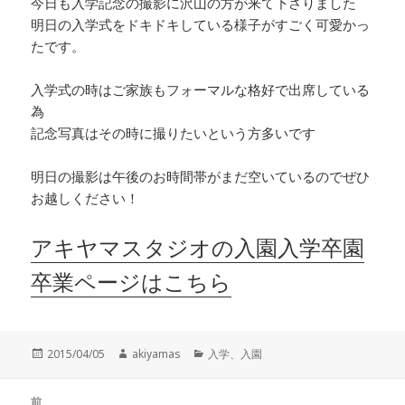
今日も入学記念の撮影に沢山の方が来て下さりました
明日の入学式をドキドキしている様子がすごく可愛かっ
たです。
入学式の時はご家族もフォーマルな格好で出席している
為
記念写真はその時に撮りたいという方多いです
明日の撮影は午後のお時間帯がまだ空いているのでぜひ
お越しください！
アキヤマスタジオの入園入学卒園
卒業ページはこちら
投
作
カ
2015/04/05
akiyamas
入学、入園
稿
成
テ
日:
者
ゴ
投
リ
前