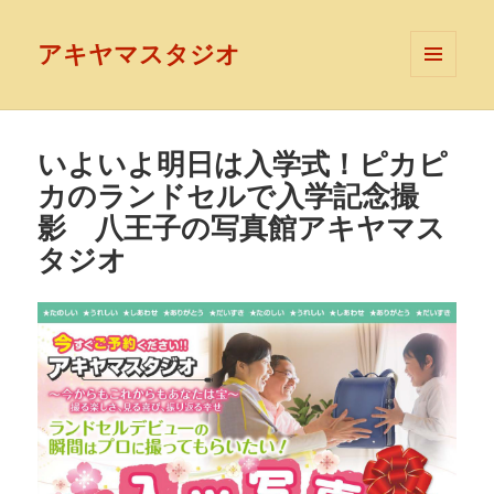
アキヤマスタジオ
メニュ
ーとウ
ィジェ
ット
いよいよ明日は入学式！ピカピ
カのランドセルで入学記念撮
影 八王子の写真館アキヤマス
タジオ