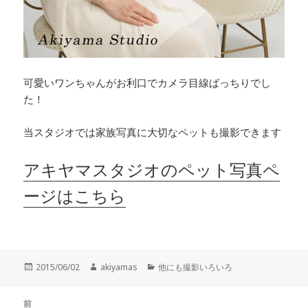
可愛いワンちゃんがお利口でカメラ目線ばっちりでし
た！
当スタジオでは家族写真に大切なペットも撮影できます
アキヤマスタジオのペット写真ペ
ージはこちら
投
作
カ
2015/06/02
akiyamas
他にも撮影いろいろ
稿
成
テ
日:
者
ゴ
投
リ
前