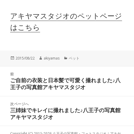
アキヤマスタジオのペットページ
はこちら
投
作
カ
2015/08/22
akiyamas
ペット
稿
成
テ
日:
者
ゴ
投
リ
前
稿
ご自前の衣装と日本髪で可愛く撮れました♪八
ー
前
ナ
王子の写真館アキヤマスタジオ
の
ビ
投
ゲ
稿:
次ページへ
ー
三姉妹でキレイに撮れました♪八王子の写真館
次
シ
アキヤマスタジオ
の
ョ
投
ン
稿:
Copyright (C) 2015-2026 八王子の写真館・フォトスタジオ｜アキヤ