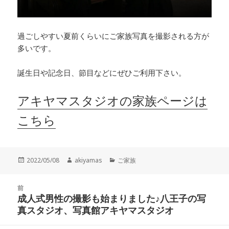
過ごしやすい夏前くらいにご家族写真を撮影される方が
多いです。
誕生日や記念日、節目などにぜひご利用下さい。
アキヤマスタジオの家族ページは
こちら
投
作
カ
2022/05/08
akiyamas
ご家族
稿
成
テ
日:
者
ゴ
投
リ
前
稿
成人式男性の撮影も始まりました♪八王子の写
ー
前
ナ
真スタジオ、写真館アキヤマスタジオ
の
ビ
投