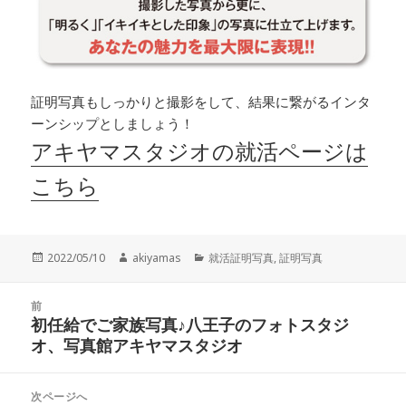
証明写真もしっかりと撮影をして、結果に繋がるインタ
ーンシップとしましょう！
アキヤマスタジオの就活ページは
こちら
投
作
カ
2022/05/10
akiyamas
就活証明写真
,
証明写真
稿
成
テ
日:
者
ゴ
投
リ
前
稿
初任給でご家族写真♪八王子のフォトスタジ
ー
前
ナ
オ、写真館アキヤマスタジオ
の
ビ
投
ゲ
稿:
次ページへ
ー