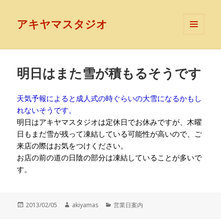
アキヤマスタジオ
メニュ
ーとウ
ィジェ
ット
明日はまた雪が積もるそうです
天気予報によると成人式の時ぐらいの大雪になるかもし
れないそうです。
明日はアキヤマスタジオは定休日でお休みですが、木曜
日もまだ雪が残って凍結している可能性が高いので、ご
来店の際はお気をつけください。
お店の前の道の日陰の部分は凍結していることが多いで
す。
投
作
カ
2013/02/05
akiyamas
営業日案内
稿
成
テ