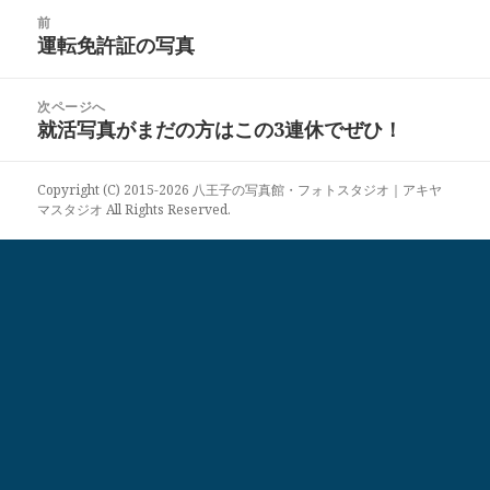
日:
者
ゴ
投
リ
前
稿
運転免許証の写真
ー
前
ナ
の
ビ
投
次ページへ
ゲ
稿:
就活写真がまだの方はこの3連休でぜひ！
次
ー
の
シ
投
ョ
Copyright (C) 2015-2026 八王子の写真館・フォトスタジオ｜アキヤ
稿:
マスタジオ All Rights Reserved.
ン