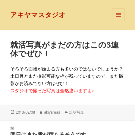
アキヤマスタジオ
メニュ
ーとウ
ィジェ
ット
就活写真がまだの方はこの3連
休でぜひ！
そろそろ面接が始まる方も多いのではないでしょうか？
土日月とまだ撮影可能な枠が残っていますので、まだ撮
影がお済みでない方はぜひ！
スタジオで撮った写真は全然違いますよ♪
投
作
カ
2013/02/08
akiyamas
証明写真
稿
成
テ
日:
者
ゴ
投
リ
前
稿
明日はまた雪が積もるそうです
ー
前