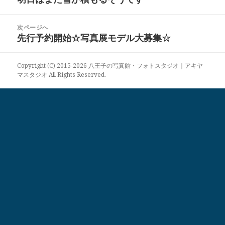
ナ
の
ビ
投
次ページへ
ゲ
稿:
先行予約開始☆写真展モデル大募集☆
次
ー
の
シ
投
ョ
Copyright (C) 2015-2026 八王子の写真館・フォトスタジオ｜アキヤ
稿:
マスタジオ All Rights Reserved.
ン