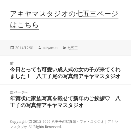
アキヤマスタジオの七五三ページ
はこちら
投
作
カ
2014/12/01
akiyamas
七五三
稿
成
テ
日:
者
ゴ
投
リ
前
稿
今日とっても可愛い成人式の女の子が来てくれ
ー
前
ナ
ました！ 八王子尾の写真館アキヤマスタジオ
の
ビ
投
ゲ
稿:
次ページへ
ー
年賀状に家族写真を載せて新年のご挨拶♡ 八
次
シ
王子の写真館アキヤマスタジオ
の
ョ
投
ン
稿:
Copyright (C) 2015-2026 八王子の写真館・フォトスタジオ｜アキヤ
マスタジオ All Rights Reserved.