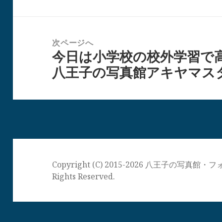
ゲ
投
ー
稿:
シ
次ページへ
ョ
今日は小学校の校外学習で
次
ン
八王子の写真館アキヤマス
の
投
稿:
Copyright (C) 2015-2026 八王子の写
Rights Reserved.