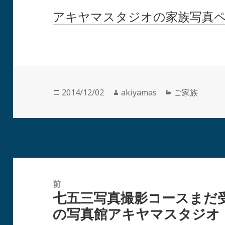
アキヤマスタジオの家族写真
投
作
カ
2014/12/02
akiyamas
ご家族
稿
成
テ
日:
者
ゴ
リ
ー
投
稿
前
七五三写真撮影コースまだ
ナ
前
の写真館アキヤマスタジオ
ビ
の